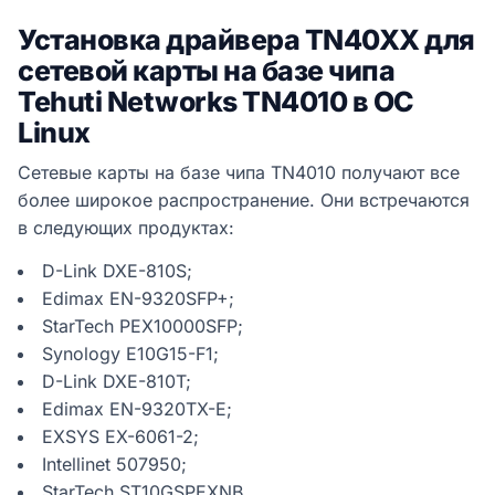
Установка драйвера TN40XX для
сетевой карты на базе чипа
Tehuti Networks TN4010 в ОС
Linux
Сетевые карты на базе чипа TN4010 получают все
более широкое распространение. Они встречаются
в следующих продуктах:
D-Link DXE-810S;
Edimax EN-9320SFP+;
StarTech PEX10000SFP;
Synology E10G15-F1;
D-Link DXE-810T;
Edimax EN-9320TX-E;
EXSYS EX-6061-2;
Intellinet 507950;
StarTech ST10GSPEXNB.