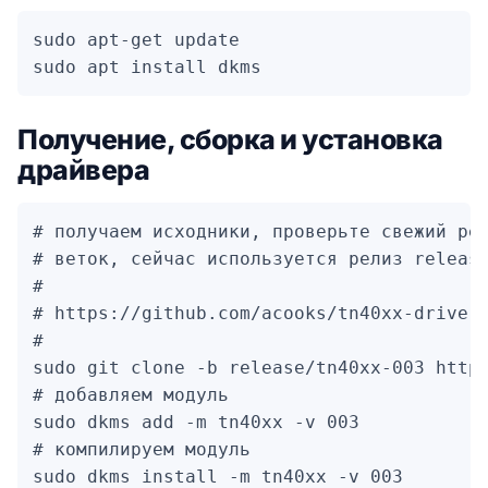
sudo apt-get update

sudo apt install dkms
Получение, сборка и установка
драйвера
# получаем исходники, проверьте свежий рел
# веток, сейчас используется релиз release
#

# https://github.com/acooks/tn40xx-driver

# 

sudo git clone -b release/tn40xx-003 https
# добавляем модуль

sudo dkms add -m tn40xx -v 003

# компилируем модуль

sudo dkms install -m tn40xx -v 003