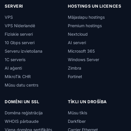
SERVERI
HOSTINGS UN LICENCES
VPS
Mājaslapu hostings
VPS Nīderlandē
Premium hostings
Fiziskie serveri
Nextcloud
10 Gbps serveri
AI serveri
Serveru izvietošana
Microsoft 365
1C serveris
Windows Server
AI aģenti
Zimbra
MikroTik CHR
Fortinet
Mūsu datu centrs
DOMĒNI UN SSL
TĪKLI UN DROŠĪBA
Domēna reģistrācija
Mūsu tīkls
WHOIS pārbaude
Darkfiber
Viena domēna sertifikāts
Carrier Ethernet