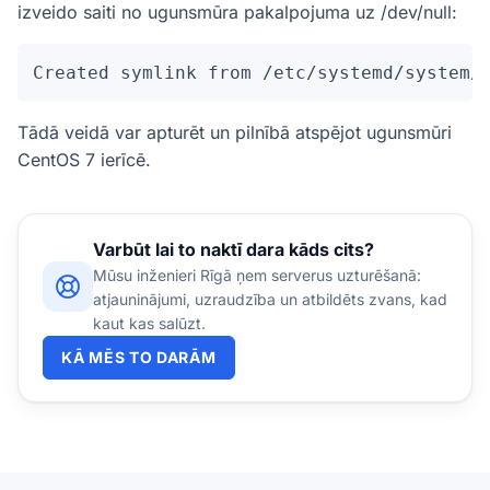
izveido saiti no ugunsmūra pakalpojuma uz /dev/null:
Created symlink from /etc/systemd/system/
Tādā veidā var apturēt un pilnībā atspējot ugunsmūri
CentOS 7 ierīcē.
Varbūt lai to naktī dara kāds cits?
Mūsu inženieri Rīgā ņem serverus uzturēšanā:
atjauninājumi, uzraudzība un atbildēts zvans, kad
kaut kas salūzt.
KĀ MĒS TO DARĀM