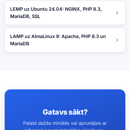
LEMP uz Ubuntu 24.04: NGINX, PHP 8.3,
MariaDB, SSL
LAMP uz AlmaLinux 9: Apache, PHP 8.3 un
MariaDB
Gatavs sākt?
Palaid dažās minūtēs vai aprunājies ar