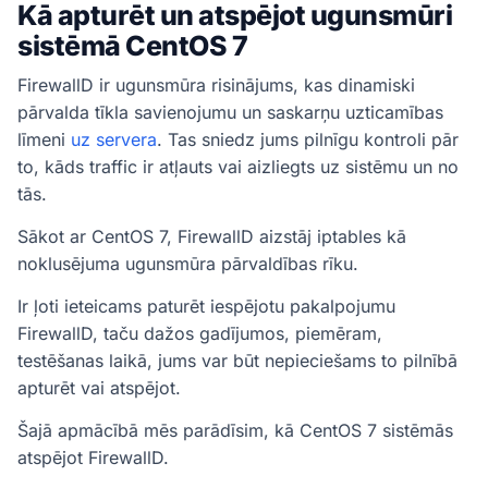
Kā apturēt un atspējot ugunsmūri
sistēmā CentOS 7
FirewallD ir ugunsmūra risinājums, kas dinamiski
pārvalda tīkla savienojumu un saskarņu uzticamības
līmeni
uz servera
. Tas sniedz jums pilnīgu kontroli pār
to, kāds traffic ir atļauts vai aizliegts uz sistēmu un no
tās.
Sākot ar CentOS 7, FirewallD aizstāj iptables kā
noklusējuma ugunsmūra pārvaldības rīku.
Ir ļoti ieteicams paturēt iespējotu pakalpojumu
FirewallD, taču dažos gadījumos, piemēram,
testēšanas laikā, jums var būt nepieciešams to pilnībā
apturēt vai atspējot.
Šajā apmācībā mēs parādīsim, kā CentOS 7 sistēmās
atspējot FirewallD.