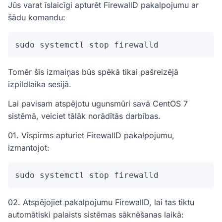
Jūs varat īslaicīgi apturēt FirewallD pakalpojumu ar
šādu komandu:
sudo systemctl stop firewalld
Tomēr šīs izmaiņas būs spēkā tikai pašreizējā
izpildlaika sesijā.
Lai pavisam atspējotu ugunsmūri savā CentOS 7
sistēmā, veiciet tālāk norādītās darbības.
01. Vispirms apturiet FirewallD pakalpojumu,
izmantojot:
sudo systemctl stop firewalld
02. Atspējojiet pakalpojumu FirewallD, lai tas tiktu
automātiski palaists sistēmas sāknēšanas laikā: