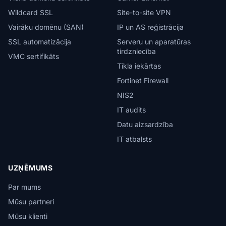
Wildcard SSL
Site-to-site VPN
Vairāku domēnu (SAN)
IP un AS reģistrācija
SSL automatizācija
Serveru un aparatūras
tirdzniecība
VMC sertifikāts
Tīkla iekārtas
Fortinet Firewall
NIS2
IT audits
Datu aizsardzība
IT atbalsts
UZŅĒMUMS
Par mums
Mūsu partneri
Mūsu klienti