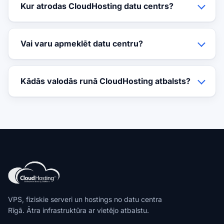
Kur atrodas CloudHosting datu centrs?
Vai varu apmeklēt datu centru?
Kādās valodās runā CloudHosting atbalsts?
VPS, fiziskie serveri un hostings no datu centra
Rīgā. Ātra infrastruktūra ar vietējo atbalstu.