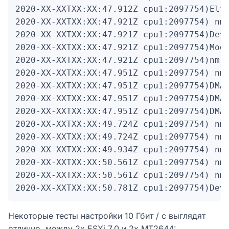
2020-XX-XXTXX:XX:47.912Z cpu1:2097754)Elf:
2020-XX-XXTXX:XX:47.921Z cpu1:2097754)
 nm
2020-XX-XXTXX:XX:47.921Z cpu1:2097754)Devi
2020-XX-XXTXX:XX:47.921Z cpu1:2097754)Mod:
2020-XX-XXTXX:XX:47.921Z cpu1:2097754)nmlx
2020-XX-XXTXX:XX:47.951Z cpu1:2097754)
 nm
2020-XX-XXTXX:XX:47.951Z cpu1:2097754)DMA:
2020-XX-XXTXX:XX:47.951Z cpu1:2097754)DMA:
2020-XX-XXTXX:XX:47.951Z cpu1:2097754)DMA:
2020-XX-XXTXX:XX:49.724Z cpu1:2097754)
 nm
2020-XX-XXTXX:XX:49.724Z cpu1:2097754)
 nm
2020-XX-XXTXX:XX:49.934Z cpu1:2097754)
 nm
2020-XX-XXTXX:XX:50.561Z cpu1:2097754)
 nm
2020-XX-XXTXX:XX:50.561Z cpu1:2097754)
 nm
2020-XX-XXTXX:XX:50.781Z cpu1:2097754)Dev
Некоторые тесты настройки 10 Гбит / с выглядят
отлично, между 2x ESXi 7.0 и 2x MT2644: