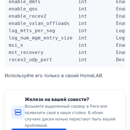
enable_dmfs             int          Enabl
enable_qos              int          Enabl
enable_rocev2           int          Enabl
enable_vxlan_offloads   int          Enabl
log_mtts_per_seg        int          Log2 
log_num_mgm_entry_size  int          Log2 
msi_x                   int          Enabl
mst_recovery            int          Enabl
rocev2_udp_port         int          Dest
Используйте его только в своей HomeLAB.
Железо на вашей совести?
Возьмите выделенный сервер в Риге или
привезите свой в наши стойки. В обоих
случаях диски ночью перестают быть вашей
проблемой.