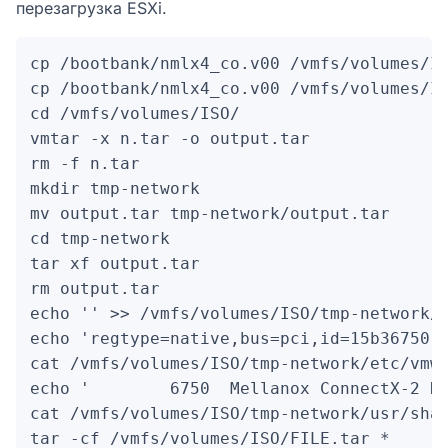
перезагрузка ESXi.
cp /bootbank/nmlx4_co.v00 /vmfs/volumes/IS
cp /bootbank/nmlx4_co.v00 /vmfs/volumes/IS
cd /vmfs/volumes/ISO/

vmtar -x n.tar -o output.tar

rm -f n.tar

mkdir tmp-network

mv output.tar tmp-network/output.tar

cd tmp-network

tar xf output.tar

rm output.tar

echo '' >> /vmfs/volumes/ISO/tmp-network/e
echo 'regtype=native,bus=pci,id=15b36750..
cat /vmfs/volumes/ISO/tmp-network/etc/vmwa
echo '        6750  Mellanox ConnectX-2 Du
cat /vmfs/volumes/ISO/tmp-network/usr/shar
tar -cf /vmfs/volumes/ISO/FILE.tar *
