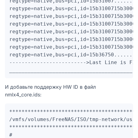
regtype=native,bus=pci,id=15b31007........
regtype=native,bus=pci,id=15b3100715b30003
regtype=native,bus=pci,id=15b3100715b30006
regtype=native,bus=pci,id=15b3100715b30007
regtype=native,bus=pci,id=15b3100715b30008
regtype=native,bus=pci,id=15b3100715b3000c
regtype=native,bus=pci,id=15b3100715b3000d
regtype=native,bus=pci,id=15b36750........
------------------------->Last Line is FIX
________________________________________
И добавьте поддержку HW ID в файл
nmlx4_core.ids:
******************************************
/vmfs/volumes/FreeNAS/ISO/tmp-network/usr/
******************************************
#
