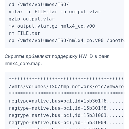
cd /vmfs/volumes/ISO/

vmtar -c FILE.tar -o output.vtar

gzip output.vtar

mv output.vtar.gz nmlx4_co.v00

rm FILE.tar

cp /vmfs/volumes/ISO/nmlx4_co.v00 /bootba
Скрипты добавляют поддержку HW ID в файл
nmlx4_core.map:
******************************************
/vmfs/volumes/ISO/tmp-network/etc/vmware/d
******************************************
regtype=native,bus=pci,id=15b301f6........
regtype=native,bus=pci,id=15b301f8........
regtype=native,bus=pci,id=15b31003........
regtype=native,bus=pci,id=15b31004........