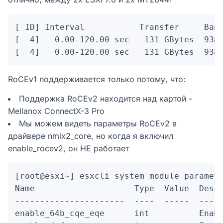
[ ID] Interval           Transfer     Band
[  4]   0.00-120.00 sec   131 GBytes  9380
[  4]   0.00-120.00 sec   131 GBytes  938
RoCEv1 поддерживается только потому, что:
Поддержка RoCEv2 находится над картой -
Mellanox ConnectX-3 Pro
Мы можем видеть параметры RoCEv2 в
драйвере nmlx2_core, но когда я включил
enable_rocev2, он НЕ работает
[root@esxi~] esxcli system module paramete
Name                    Type  Value  Descr
----------------------  ----  -----  -----
enable_64b_cqe_eqe      int          Enabl