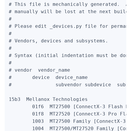
# This file is mechanically generated.  An
# manually will be lost at the next build.
#

# Please edit 
_devices.py file for permane
#

# Vendors, devices and subsystems.

#

# Syntax (initial indentation must be done
#

# vendor  vendor_name

#       device  device_name               
#               subvendor subdevice  subsy
15b3  Mellanox Technologies

        01f6  MT27500 [ConnectX-3 Flash Re
        01f8  MT27520 [ConnectX-3 Pro Flas
        1003  MT27500 Family [ConnectX-3]

        1004  MT27500/MT27520 Family [Conn