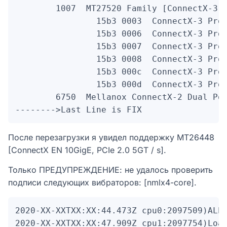
        1007  MT27520 Family [ConnectX-3 P
                15b3 0003  ConnectX-3 Pro 
                15b3 0006  ConnectX-3 Pro 
                15b3 0007  ConnectX-3 Pro 
                15b3 0008  ConnectX-3 Pro 
                15b3 000c  ConnectX-3 Pro 
                15b3 000d  ConnectX-3 Pro 
        6750  Mellanox ConnectX-2 Dual Por
-------->Last Line is FIX
После перезагрузки я увидел поддержку MT26448
[ConnectX EN 10GigE, PCIe 2.0 5GT / s].
Только ПРЕДУПРЕЖДЕНИЕ: не удалось проверить
подписи следующих вибраторов: [nmlx4-core].
2020-XX-XXTXX:XX:44.473Z cpu0:2097509)ALER
2020-XX-XXTXX:XX:47.909Z cpu1:2097754)Load