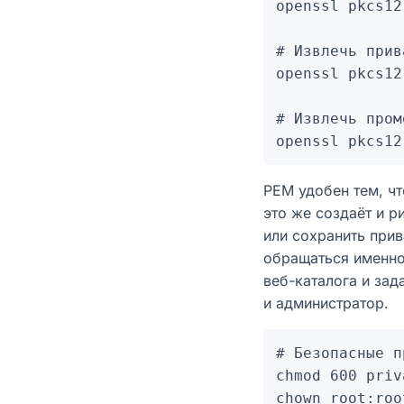
openssl pkcs12
# Извлечь прив
openssl pkcs12
# Извлечь пром
PEM удобен тем, ч
это же создаёт и р
или сохранить при
обращаться именно
веб-каталога и зад
и администратор.
# Безопасные п
chmod 600 priv