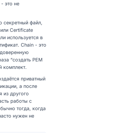
- это не
о секретный файл,
ли Certificate
или используется в
ификат. Chain - это
 доверенную
раза “создать PEM
й комплект.
оздаётся приватный
икации, а после
я из другого
асть работы с
бычно тогда, когда
часто нужен не