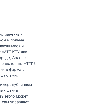
ространённый
осы и полные
инающимися и
RIVATE KEY или
среде, Apache,
жно включить HTTPS
айл в формат,
-файлами.
ример, публичный
ных файла
ть этого может
 сам управляет