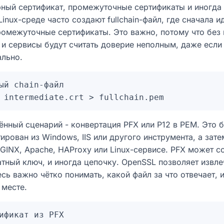
рный сертификат, промежуточные сертификаты и иногда
Linux-среде часто создают fullchain-файл, где сначала и
ромежуточные сертификаты. Это важно, потому что без
 и сервисы будут считать доверие неполным, даже если
ально.
ый chain-файл

нный сценарий - конвертация PFX или P12 в PEM. Это б
ирован из Windows, IIS или другого инструмента, а зат
GINX, Apache, HAProxy или Linux-сервисе. PFX может с
атный ключ, и иногда цепочку. OpenSSL позволяет извле
есь важно чётко понимать, какой файл за что отвечает, 
 месте.
ификат из PFX
