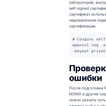
лабораторий, внутр
self-signed сертиф
сертификат исполь
недоверенном изда
сертификации.
# Создать self
openssl req -x
Проверк
ошибки
После подготовки 
NGINX и другие сер
нужно указать путь
случаях ещё и к cha