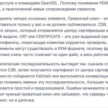
доступа и командами OpenSSL. Поэтому понимание PEM 
я, а практический навык сопровождения сервисов.
делить четыре основных элемента. Приватный ключ - эт
аваться только у вас и не должен публиковаться. CSR, и
 это запрос, который отправляется центру сертификации 
 выдаче. CRT или CERTIFICATE - это уже выданный серт
тификаты, помогающие клиентам корректно проверить
элементы могут существовать в PEM-формате, поэтому ф
ктике очень часто означает не один файл, а весь рабочи
езопасная последовательность выглядит так: сначала с
тся CSR, затем получается сертификат от центра сертиф
мости собирается fullchain или выполняется конвертаци
ли понимать именно эту последовательность, большая ч
новится простой и предсказуемой. Ошибки начинаются о
ют нужный приватный ключ или забывают, что серверу 
кат, но и цепочка.