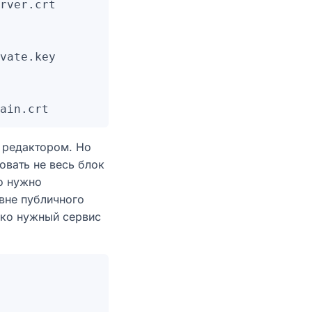
rver.crt

vate.key

 редактором. Но
овать не весь блок
о нужно
вне публичного
лько нужный сервис