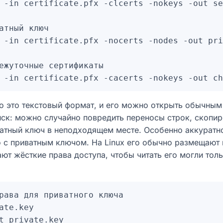
 -in certificate.pfx -clcerts -nokeys -out se
атный ключ

 -in certificate.pfx -nocerts -nodes -out pri
ежуточные сертификаты

то это текстовый формат, и его можно открыть обычным
иск: можно случайно повредить переносы строк, скопир
ватный ключ в неподходящем месте. Особенно аккуратн
 с приватным ключом. На Linux его обычно размещают 
ают жёсткие права доступа, чтобы читать его могли то
рава для приватного ключа

ate.key
