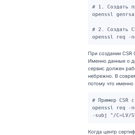
# 1. Создать п
openssl genrsa
# 2. Создать CS
При создании CSR 
Именно данные о до
сервис должен рабо
небрежно. В соврем
потому что именно
# Пример CSR с
openssl req -n
Когда центр сертиф