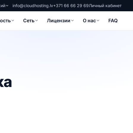
кий
info@cloudhosting.lv
+371 66 66 29 69
Личный кабинет
ость
Сеть
Лицензии
О нас
FAQ
ка