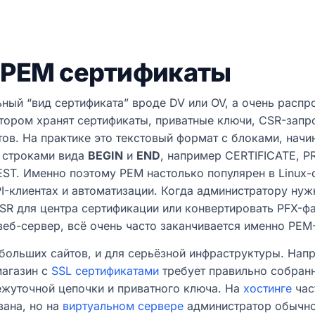
 PEM сертификаты
ьный “вид сертификата” вроде DV или OV, а очень расп
отором хранят сертификаты, приватные ключи, CSR-запр
тов. На практике это текстовый формат с блоками, нач
 строками вида
BEGIN
и
END
, например CERTIFICATE, P
ST. Именно поэтому PEM настолько популярен в Linux-
PI-клиентах и автоматизации. Когда администратору ну
CSR для центра сертификации или конвертировать PFX-ф
веб-сервер, всё очень часто заканчивается именно PEM
ебольших сайтов, и для серьёзной инфраструктуры. Нап
магазин с
SSL сертификатами
требует правильно собран
ежуточной цепочки и приватного ключа. На
хостинге
час
вана, но на
виртуальном сервере
администратор обычно