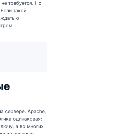
 не требуется. Но
 Если такой
еждать о
нтром
ые
а сервере. Apache,
огика одинаковая:
ключу, а во многих
сервис вслепую.