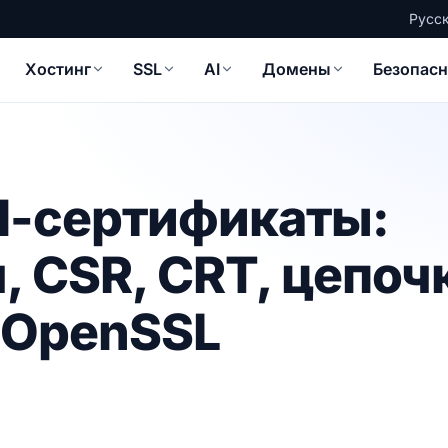
Русс
Хостинг
SSL
AI
Домены
Безопасн
M-сертификаты:
 CSR, CRT, цепоч
в OpenSSL