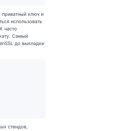
, приватный ключ и
ться использовать
X часто
икату. Самый
penSSL до выкладки
вых стендов,