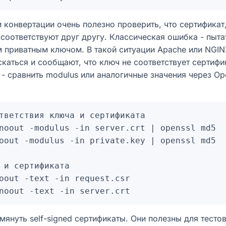
 конвертации очень полезно проверить, что сертификат
соответствуют друг другу. Классическая ошибка - пыта
м приватным ключом. В такой ситуации Apache или NGIN
каться и сообщают, что ключ не соответствует сертиф
 - сравнить modulus или аналогичные значения через O
тветствия ключа и сертификата

noout -modulus -in server.crt | openssl md5

oout -modulus -in private.key | openssl md5

 и сертификата

oout -text -in request.csr

мянуть self-signed сертификаты. Они полезны для тесто