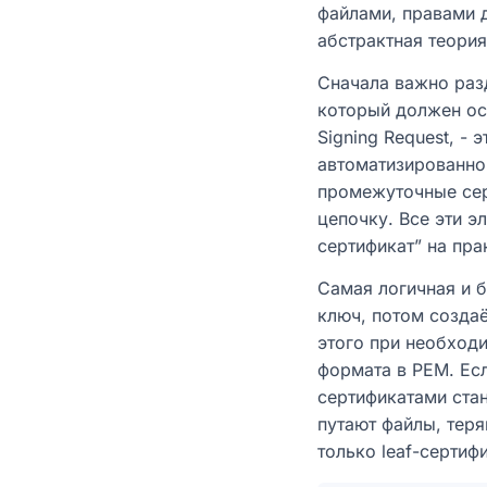
файлами, правами 
абстрактная теори
Сначала важно раз
который должен ост
Signing Request, -
автоматизированной
промежуточные сер
цепочку. Все эти 
сертификат” на пра
Самая логичная и б
ключ, потом создаё
этого при необходи
формата в PEM. Ес
сертификатами ста
путают файлы, теря
только leaf-сертифи