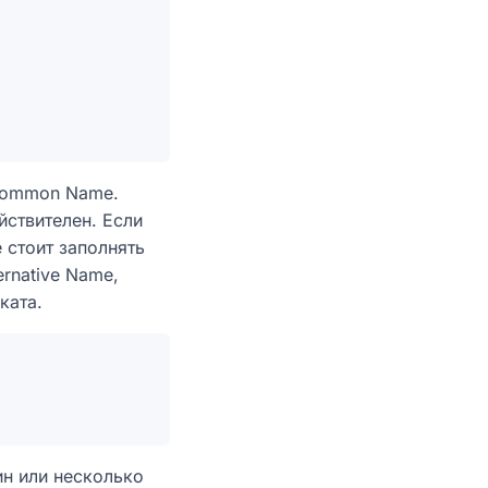
 Common Name.
йствителен. Если
 стоит заполнять
rnative Name,
ката.
ин или несколько