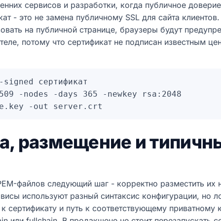
енних сервисов и разработки, когда публичное доверие
икат - это не замена публичному SSL для сайта клиентов.
зовать на публичной странице, браузеры будут предупр
теле, потому что сертификат не подписан известным це
-signed сертификат

509 -nodes -days 365 -newkey rsa:2048 

а, размещение и типичн
PEM-файлов следующий шаг - корректно разместить их н
висы используют разный синтаксис конфигурации, но л
 к сертификату и путь к соответствующему приватному 
in или fullchain. В продакшене не стоит перезапускать 